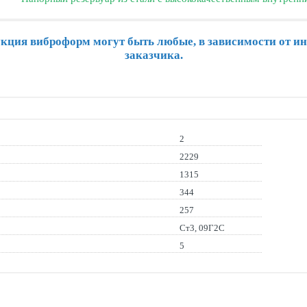
кция виброформ могут быть любые, в зависимости от и
заказчика.
2
2229
1315
344
257
Ст3, 09Г2С
5