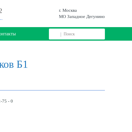
2
г. Москва
МО Западное Дегунино
онтакты
ков Б1