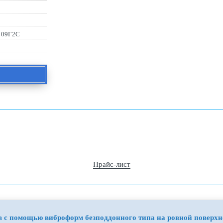
, 09Г2С
Прайс-лист
в с помощью виброформ безподдонного типа на ровной поверхн