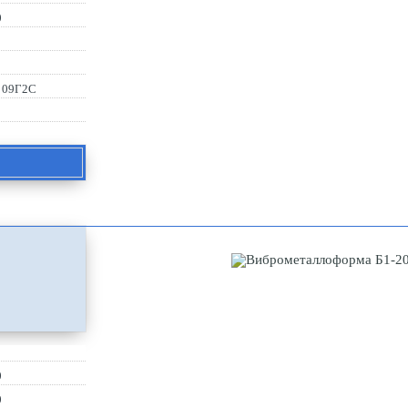
0
, 09Г2С
0
0