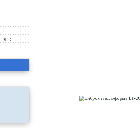
8
1
0
, 09Г2С
0