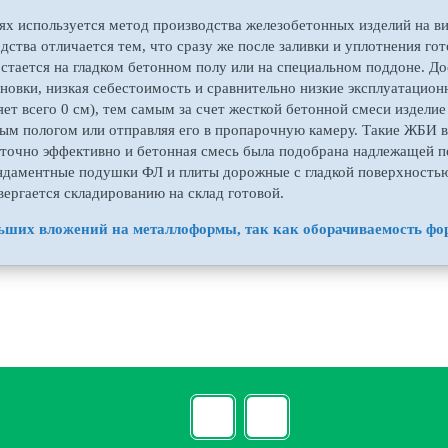
ях используется метод производства железобетонных изделий на в
дства отличается тем, что сразу же после заливки и уплотнения г
остается на гладком бетонном полу или на специальном поддоне. Д
новки, низкая себестоимость и сравнительно низкие эксплуатацион
ет всего 0 см), тем самым за счет жесткой бетонной смеси изделие
вым пологом или отправляя его в пропарочную камеру. Такие ЖБИ 
аточно эффективно и бетонная смесь была подобрана надлежащей 
ндаментные подушки ФЛ и плиты дорожные с гладкой поверхностью
вергается складированию на склад готовой.
ьших вложений на металлоформы, так как оборачиваемость форм