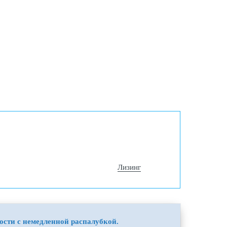
Лизинг
ости с немедленной распалубкой.