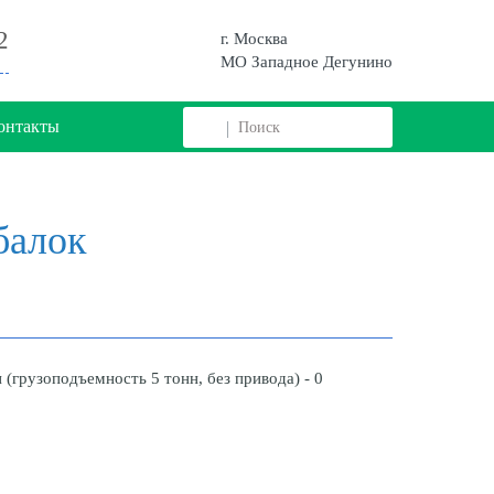
2
г. Москва
МО Западное Дегунино
онтакты
балок