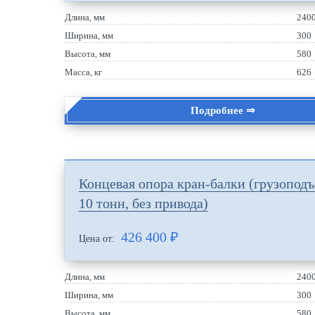
Длина, мм
240
Ширина, мм
300
Высота, мм
580
Масса, кг
626
Подробнее ⇒
Концевая опора кран-балки (грузопод
10 тонн, без привода)
426 400
₽
Цена от:
Длина, мм
240
Ширина, мм
300
Высота, мм
580