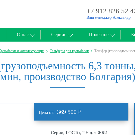
+7 912 826 52 4
Ваш менеджер Александр
О нас
Сервис
Полезное
К
Кран-балки и комплектующие
Тельферы для кран-балок
Тельфер (грузоподъемност
рузоподъемность 6,3 тонны,
мин, производство Болгария
369 500
₽
Цена от:
Серии, ГОСТы, ТУ для ЖБИ