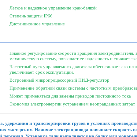
Легкое и надежное управление кран-балкой
Степень защиты IP66
Дистанционное управление
Плавное регулирование скорости вращения электродвигателя,
механическую систему, повышает ее надежность и снижает э
Частотный пуск управляемого двигателя обеспечивает его плав
увеличивает срок эксплуатации.
Встроенный микропроцессорный ПИД-регулятор
Применение обратной связи системы с частотным преобразов
Может применяться для замены приводов постоянного тока
Экономия электроэнергии устранением неоправданных затрат
а, удержания и транспортировки грузов в условиях производс
ьших мастерских. Наличие электропривода повышает скорость
ий персонал. Установка тали выполняется на балку или моноре