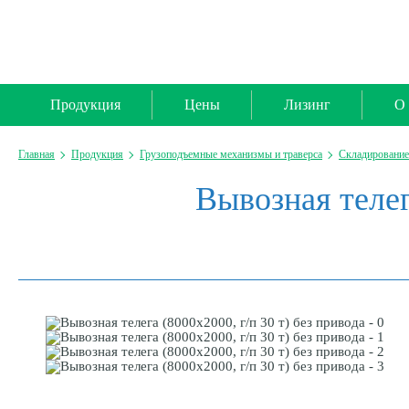
Продукция
Цены
Лизинг
О 
Главная
Продукция
Грузоподъемные механизмы и траверса
Складирование
Вывозная телег