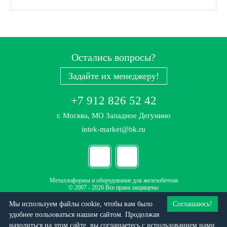
Остались вопросы?
Задайте их менеджеру!
+7 912 826 52 42
г. Москва, МО Западное Дегунино
intek-market@bk.ru
Металлоформы и оборудование для железобетона
© 2007 - 2026 Все права защищены
Политика конфиденциальности
Мы используем файлы cookie, чтобы вам было
Соглашаюсь!
Данный интернет-ресурс (сайт) носит исключительно информационный характер и не
удобнее пользоваться нашим сайтом. Продолжая
является публичной офертой
находиться на этом сайте, вы соглашаетесь c использованием нами