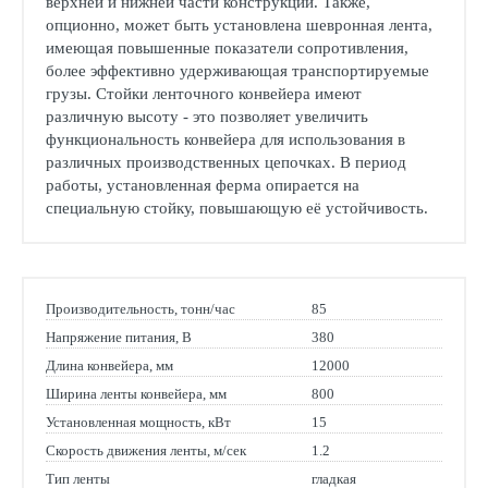
верхней и нижней части конструкции. Также,
опционно, может быть установлена шевронная лента,
имеющая повышенные показатели сопротивления,
более эффективно удерживающая транспортируемые
грузы. Стойки ленточного конвейера имеют
различную высоту - это позволяет увеличить
функциональность конвейера для использования в
различных производственных цепочках. В период
работы, установленная ферма опирается на
специальную стойку, повышающую её устойчивость.
Производительность, тонн/час
85
Напряжение питания, В
380
Длина конвейера, мм
12000
Ширина ленты конвейера, мм
800
Установленная мощность, кВт
15
Скорость движения ленты, м/сек
1.2
Тип ленты
гладкая