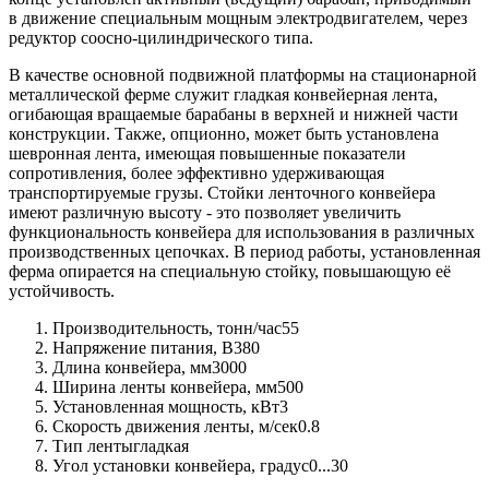
в движение специальным мощным электродвигателем, через
редуктор соосно-цилиндрического типа.
В качестве основной подвижной платформы на стационарной
металлической ферме служит гладкая конвейерная лента,
огибающая вращаемые барабаны в верхней и нижней части
конструкции. Также, опционно, может быть установлена
шевронная лента, имеющая повышенные показатели
сопротивления, более эффективно удерживающая
транспортируемые грузы. Стойки ленточного конвейера
имеют различную высоту - это позволяет увеличить
функциональность конвейера для использования в различных
производственных цепочках. В период работы, установленная
ферма опирается на специальную стойку, повышающую её
устойчивость.
Производительность, тонн/час
55
Напряжение питания, В
380
Длина конвейера, мм
3000
Ширина ленты конвейера, мм
500
Установленная мощность, кВт
3
Скорость движения ленты, м/сек
0.8
Тип ленты
гладкая
Угол установки конвейера, градус
0...30