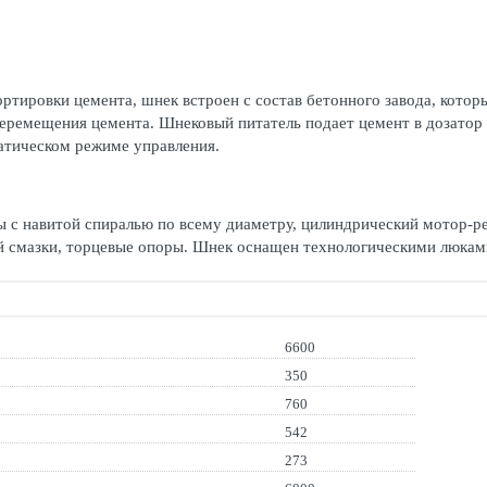
тировки цемента, шнек встроен с состав бетонного завода, которы
ремещения цемента. Шнековый питатель подает цемент в дозатор 
оматическом режиме управления.
ы с навитой спиралью по всему диаметру, цилиндрический мотор-р
 смазки, торцевые опоры. Шнек оснащен технологическими люкам
6600
350
760
542
273