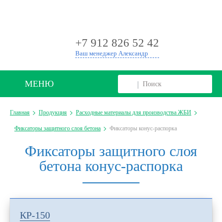
+
+7 912 826 52 42
Ваш менеджер Александр
МЕНЮ
Главная
Продукция
Расходные материалы для производства ЖБИ
Фиксаторы защитного слоя бетона
Фиксаторы конус-распорка
Фиксаторы защитного слоя
бетона конус-распорка
КР-150