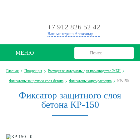
+
+7 912 826 52 42
Ваш менеджер Александр
МЕНЮ
Главная
Продукция
Расходные материалы для производства ЖБИ
Фиксаторы защитного слоя бетона
Фиксаторы конус-распорка
КР-150
Фиксатор защитного слоя
бетона КР-150