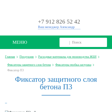
+
+7 912 826 52 42
Ваш менеджер Александр
МЕНЮ
Главная
Продукция
Расходные материалы для производства ЖБИ
Фиксаторы защитного слоя бетона
Фиксаторы пробка-заглушка
Фиксатор П3
Фиксатор защитного слоя
бетона П3