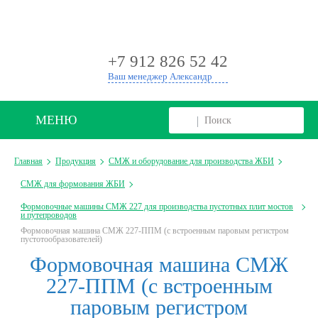
+
+7 912 826 52 42
Ваш менеджер Александр
МЕНЮ
Главная
Продукция
СМЖ и оборудование для производства ЖБИ
СМЖ для формования ЖБИ
Формовочные машины СМЖ 227 для производства пустотных плит мостов
и путепроводов
Формовочная машина СМЖ 227-ППМ (с встроенным паровым регистром
пустотообразователей)
Формовочная машина СМЖ
227-ППМ (с встроенным
паровым регистром