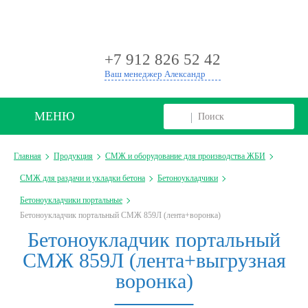
+
+7 912 826 52 42
Ваш менеджер Александр
МЕНЮ
Главная
Продукция
СМЖ и оборудование для производства ЖБИ
СМЖ для раздачи и укладки бетона
Бетоноукладчики
Бетоноукладчики портальные
Бетоноукладчик портальный СМЖ 859Л (лента+воронка)
Бетоноукладчик портальный
СМЖ 859Л (лента+выгрузная
воронка)