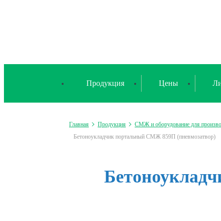
Продукция
Цены
Ли
Главная
Продукция
СМЖ и оборудование для произв
Бетоноукладчик портальный СМЖ 859П (пневмозатвор)
Бетоноукладч