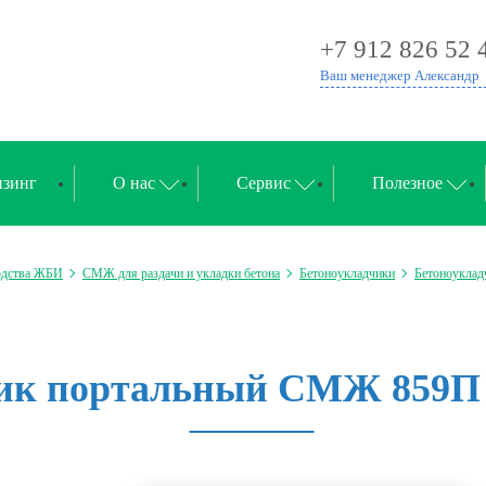
+7 912 826 52 
Ваш менеджер Александр
зинг
О нас
Сервис
Полезное
одства ЖБИ
СМЖ для раздачи и укладки бетона
Бетоноукладчики
Бетоноуклад
ик портальный СМЖ 859П 