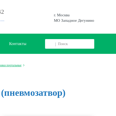
42
г. Москва
МО Западное Дегунино
Контакты
чики портальные
(пневмозатвор)