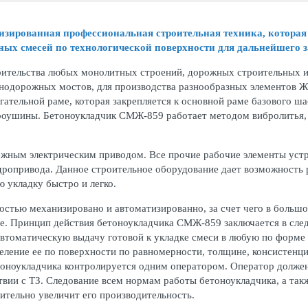
зированная профессиональная строительная техника, которая 
ных смесей по технологической поверхности для дальнейшего 
ительства любых монолитных строений, дорожных строительных и 
нодорожных мостов, для производства разнообразных элементов Ж
тельной раме, которая закрепляется к основной раме базового ша
роушины. Бетоноукладчик СМЖ-859 работает методом вибролитья, у
жным электрическим приводом. Все прочие рабочие элементы устро
ропривода. Данное строительное оборудование дает возможность 
 укладку быстро и легко.
остью механизировано и автоматизированно, за счет чего в больш
ие. Принцип действия бетоноукладчика СМЖ-859 заключается в сле
автоматическую выдачу готовой к укладке смеси в любую по форме
еление ее по поверхности по равномерности, толщине, консистенц
оноукладчика контролируется одним оператором. Оператор должен 
твии с ТЗ. Следование всем нормам работы бетоноукладчика, а так
ительно увеличит его производительность.