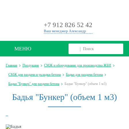
+
+7 912 826 52 42
Ваш менеджер Александр
МЕНЮ
Главная
Продукция
СМЖ и оборудование для производства ЖБИ
СМЖ для раздачи и укладки бетона
Бадьи для раздачи бетона
Бадьи "Бункер" для раздачи бетона
Бадья "Бункер" (объем 1 м3)
Бадья "Бункер" (объем 1 м3)