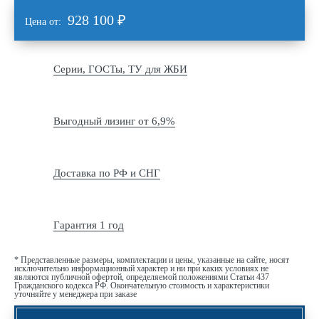
928 100
₽
Цена от:
Серии, ГОСТы, ТУ для ЖБИ
Выгодный лизинг от 6,9%
Доставка по РФ и СНГ
Гарантия 1 год
* Представленные размеры, комплектации и цены, указанные на сайте, носят
исключительно информационный характер и ни при каких условиях не
являются публичной офертой, определяемой положениями Статьи 437
Гражданского кодекса РФ. Окончательную стоимость и характеристики
уточняйте у менеджера при заказе