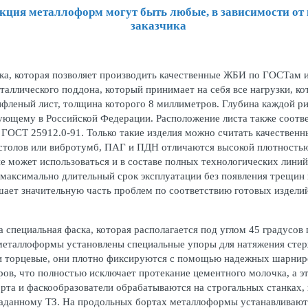
кция металлоформ могут быть любые, в зависимости от
заказчика
ка, которая позволяет производить качественные ЖБИ по ГОСТам 
аллического поддона, который принимает на себя все нагрузки, к
фленый лист, толщина которого 8 миллиметров. Глубина каждой ри
ующему в Российской Федерации. Расположение листа также соотве
ГОСТ 25912.0-91. Только такие изделия можно считать качествен
толов или вибротумб, ПАГ и ПДН отличаются высокой плотностью 
е может использоваться и в составе полных технологических лини
 максимально длительный срок эксплуатации без появления трещин
ет значительную часть проблем по соответствию готовых изделий
пециальная фаска, которая располагается под углом 45 градусов 
 металлоформы установлены специальные упоры для натяжения сте
 и торцевые, они плотно фиксируются с помощью надежных шарнир
ров, что полностью исключает протекание цементного молочка, а э
 борта и фаскообразователи обрабатываются на строгальных станка
заданному ТЗ. На продольных бортах металлоформы устанавливают