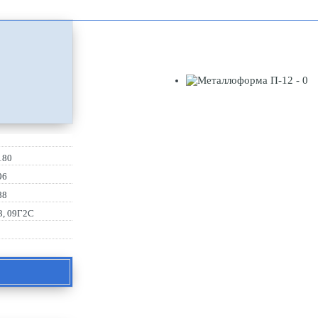
180
96
88
3, 09Г2С