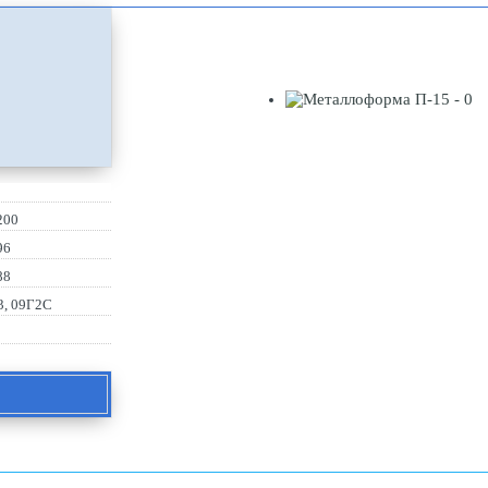
200
96
88
3, 09Г2С