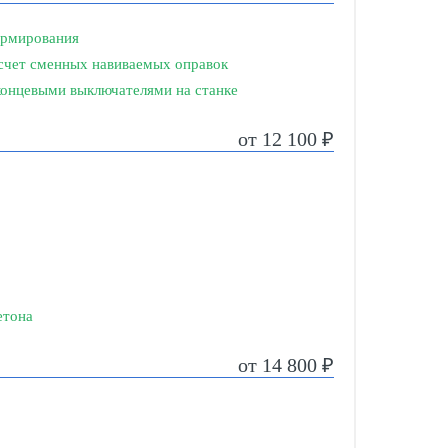
армирования
а счет сменных навиваемых оправок
концевыми выключателями на станке
от 12 100 ₽
етона
от 14 800 ₽