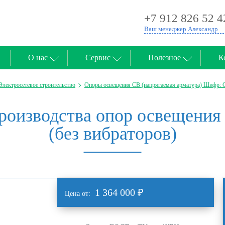
+7 912 826 52 4
Ваш менеджер Александр
О нас
Сервис
Полезное
К
Электросетевое строительство
Опоры освещения СВ (напрягаемая арматура) Шифр: С
оизводства опор освещения 
(без вибраторов)
1 364 000
₽
Цена от: