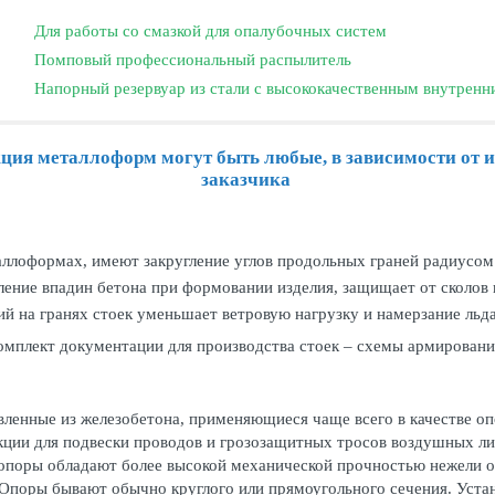
Для работы со смазкой для опалубочных систем
Помповый профессиональный распылитель
Напорный резервуар из стали с высококачественным внутрен
ция металлоформ могут быть любые, в зависимости от 
заказчика
аллоформах, имеют закругление углов продольных граней радиусом 
ение впадин бетона при формовании изделия, защищает от сколов 
й на гранях стоек уменьшает ветровую нагрузку и намерзание льда 
омплект документации для производства стоек – схемы армировани
вленные из железобетона, применяющиеся чаще всего в качестве о
ции для подвески проводов и грозозащитных тросов воздушных ли
 опоры обладают более высокой механической прочностью нежели о
. Опоры бывают обычно круглого или прямоугольного сечения. Уст