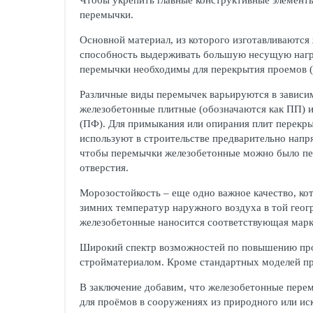
Чтобы укрепить главные конструктивные элементы
перемычки.
Основной материал, из которого изготавливаютс
способность выдерживать большую несущую нагруз
перемычки необходимы для перекрытия проемов (
Различные виды перемычек варьируются в зависи
железобетонные плитные (обозначаются как ПП) 
(ПФ). Для примыкания или опирания плит перек
используют в строительстве предварительно напр
чтобы перемычки железобетонные можно было пер
отверстия.
Морозостойкость – еще одно важное качество, к
зимних температур наружного воздуха в той геог
железобетонные наносится соответствующая марк
Широкий спектр возможностей по повышению проч
стройматериалом. Кроме стандартных моделей пр
В заключение добавим, что железобетонные перем
для проёмов в сооружениях из природного или ис