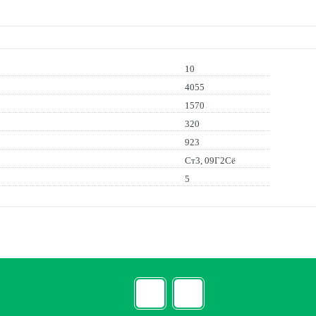
10
4055
1570
320
923
Ст3, 09Г2Сё
5