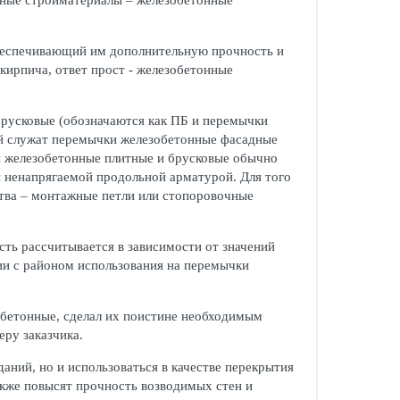
льные стройматериалы – железобетонные
обеспечивающий им дополнительную прочность и
кирпича, ответ прост - железобетонные
брусковые (обозначаются как ПБ и перемычки
ий служат перемычки железобетонные фасадные
 железобетонные плитные и брусковые обычно
и ненапрягаемой продольной арматурой. Для того
тва – монтажные петли или стопоровочные
ть рассчитывается в зависимости от значений
вии с районом использования на перемычки
бетонные, сделал их поистине необходимым
ру заказчика.
аний, но и использоваться в качестве перекрытия
акже повысят прочность возводимых стен и