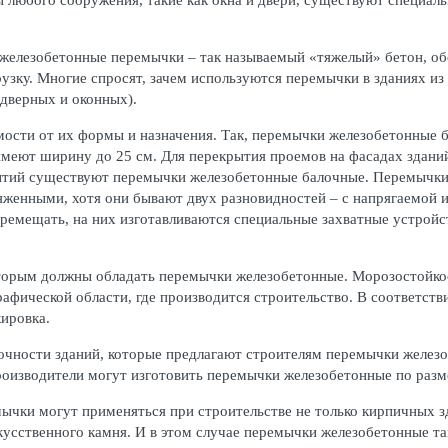
 любого сооружения, такие как окна и двери, существуют специа
я железобетонные перемычки – так называемый «тяжелый» бетон, 
ку. Многие спросят, зачем используются перемычки в зданиях из 
дверных и оконных).
мости от их формы и назначения. Так, перемычки железобетонные 
имеют ширину до 25 см. Для перекрытия проемов на фасадах здан
рытий существуют перемычки железобетонные балочные. Перемычки
яженными, хотя они бывают двух разновидностей – с напрягаемой 
емещать, на них изготавливаются специальные захватные устройс
оторым должны обладать перемычки железобетонные. Морозостойкос
рафической области, где производится строительство. В соответст
ировка.
ности зданий, которые предлагают строителям перемычки железо
оизводители могут изготовить перемычки железобетонные по разме
ычки могут применяться при строительстве не только кирпичных зд
кусственного камня. И в этом случае перемычки железобетонные т