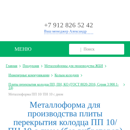
+
+7 912 826 52 42
Ваш менеджер Александр
МЕНЮ
Главная
Продукция
Металлоформы для производства ЖБИ
Инженерные коммуникации
Кольца колодцев
Плиты перекрытия колодца ПП, ПН, КО (ГОСТ 8020-2016, Серия 3.900.1-
14)
Металлоформа ПП 10/ ПН 10 с дном
Металлоформа для
производства плиты
перекрытия колодца ПП 10/