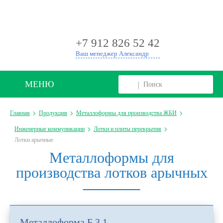
+
+7 912 826 52 42
Ваш менеджер Александр
МЕНЮ
Главная
Продукция
Металлоформы для производства ЖБИ
Инженерные коммуникации
Лотки и плиты перекрытия
Лотки арычные
Металлоформы для
производства лотков арычных
Металлоформа Б 3.1