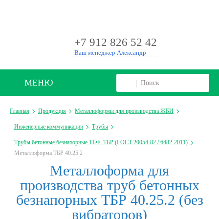
+
+7 912 826 52 42
Ваш менеджер Александр
МЕНЮ
Главная
Продукция
Металлоформы для производства ЖБИ
Инженерные коммуникации
Трубы
Трубы бетонные безнапорные ТБФ, ТБР (ГОСТ 20054-82 / 6482-2011)
Металлоформа ТБР 40.25.2
Металлоформа для
производства труб бетонных
безнапорных ТБР 40.25.2 (без
вибраторов)