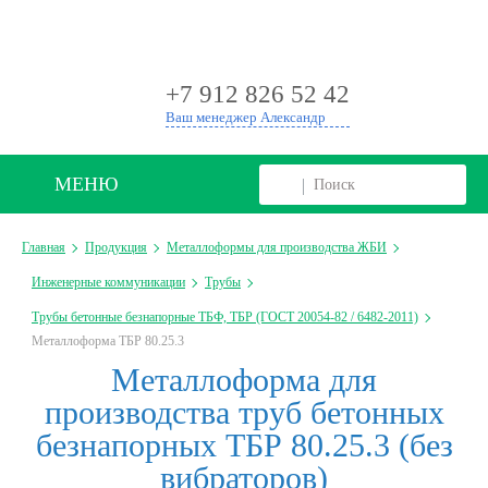
+
+7 912 826 52 42
Ваш менеджер Александр
МЕНЮ
Главная
Продукция
Металлоформы для производства ЖБИ
Инженерные коммуникации
Трубы
Трубы бетонные безнапорные ТБФ, ТБР (ГОСТ 20054-82 / 6482-2011)
Металлоформа ТБР 80.25.3
Металлоформа для
производства труб бетонных
безнапорных ТБР 80.25.3 (без
вибраторов)