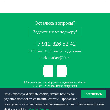
Остались вопросы?
Задайте их менеджеру!
+7 912 826 52 42
г. Москва, МО Западное Дегунино
intek-market@bk.ru
Металлоформы и оборудование для железобетона
© 2007 - 2026 Все права защищены
Политика конфиденциальности
Мы используем файлы cookie, чтобы вам было
Соглашаюсь!
Данный интернет-ресурс (сайт) носит исключительно информационный характер и не
удобнее пользоваться нашим сайтом. Продолжая
является публичной офертой
находиться на этом сайте, вы соглашаетесь c использованием нами
файлов cookies.
Узнать больше