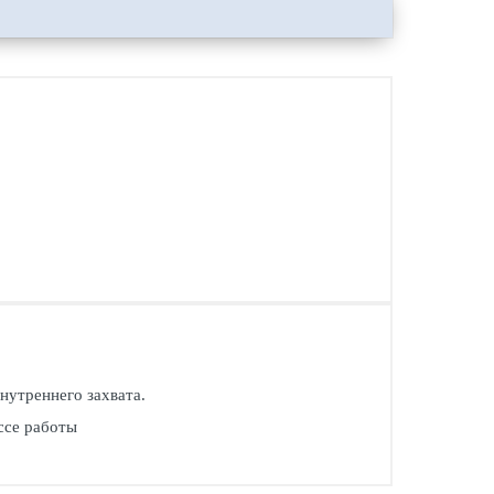
нутреннего захвата.
ссе работы