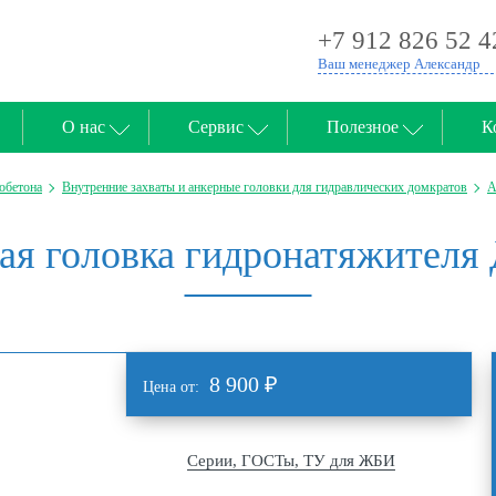
+7 912 826 52 4
Ваш менеджер Александр
О нас
Сервис
Полезное
К
обетона
Внутренние захваты и анкерные головки для гидравлических домкратов
А
ая головка гидронатяжителя
8 900
₽
Цена от:
Серии, ГОСТы, ТУ для ЖБИ