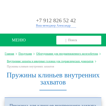
+
+7 912 826 52 42
Ваш менеджер Александр
МЕНЮ
Главная
Продукция
Оборудование для преднапряженного железобетона
Внутренние захваты и анкерные головки для гидравлических домкратов
Пружины клиньев внутренних захватов
Пружины клиньев внутренних
захватов
Пружина для клиньев внутреннего захвата