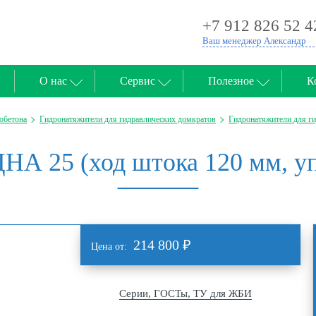
+7 912 826 52 4
Ваш менеджер Александр
О нас
Сервис
Полезное
К
обетона
Гидронатяжители для гидравлических домкратов
Гидронатяжители для г
НА 25 (ход штока 120 мм, уп
214 800
₽
Цена от:
Серии, ГОСТы, ТУ для ЖБИ