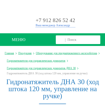
+
+7 912 826 52 42
Ваш менеджер Александр
МЕНЮ
Главная
Продукция
Оборудование для преднапряженного железобетона
Гидронатяжители для гидравлических домкратов
Гидронатяжители для гидравлических домкратов ДНА 30
Гидронатяжитель ДНА 30 (ход штока 120 мм, управление на ручке)
Гидронатяжитель ДНА 30 (ход
штока 120 мм, управление на
ручке)