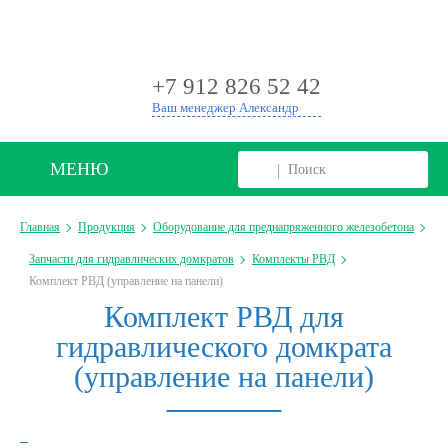
+
+7 912 826 52 42
Ваш менеджер Александр
МЕНЮ
Главная
Продукция
Оборудование для преднапряженного железобетона
Запчасти для гидравлических домкратов
Комплекты РВД
Комплект РВД (управление на панели)
Комплект РВД для
гидравлического домкрата
(управление на панели)