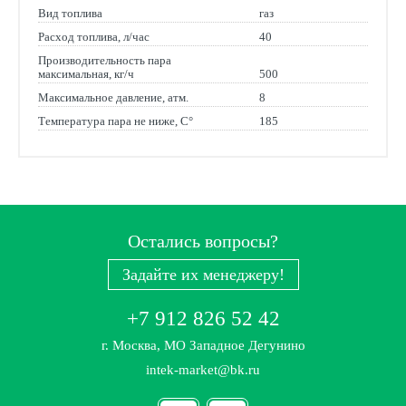
Вид топлива
газ
Расход топлива, л/час
40
Производительность пара
максимальная, кг/ч
500
Максимальное давление, атм.
8
Температура пара не ниже, С°
185
Остались вопросы?
Задайте их менеджеру!
+7 912 826 52 42
г. Москва, МО Западное Дегунино
intek-market@bk.ru