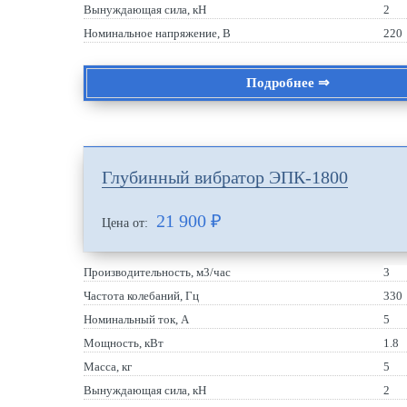
Вынуждающая сила, кН
2
Номинальное напряжение, В
220
Подробнее ⇒
Глубинный вибратор ЭПК-1800
21 900
₽
Цена от:
Производительность, м3/час
3
Частота колебаний, Гц
330
Номинальный ток, А
5
Мощность, кВт
1.8
Масса, кг
5
Вынуждающая сила, кН
2