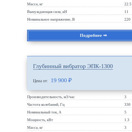
Масса, кг
22.5
Вынуждающая сила, кН
11
Номинальное напряжение, В
220
Подробнее ⇒
Глубинный вибратор ЭПК-1300
19 900
₽
Цена от:
Производительность, м3/час
3
Частота колебаний, Гц
330
Номинальный ток, А
5
Мощность, кВт
1.3
Масса, кг
3