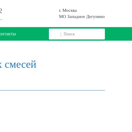
2
г. Москва
МО Западное Дегунино
онтакты
х смесей