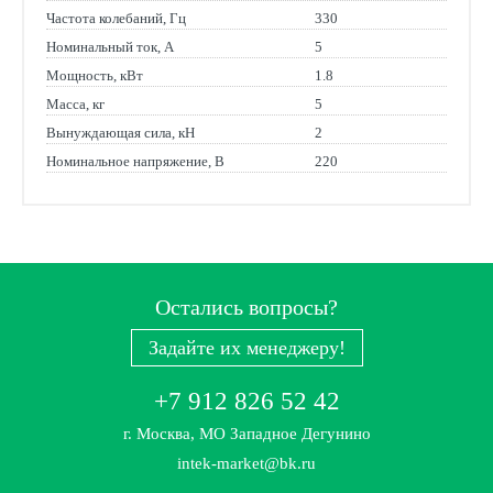
Частота колебаний, Гц
330
Номинальный ток, А
5
Мощность, кВт
1.8
Масса, кг
5
Вынуждающая сила, кН
2
Номинальное напряжение, В
220
Остались вопросы?
Задайте их менеджеру!
+7 912 826 52 42
г. Москва, МО Западное Дегунино
intek-market@bk.ru