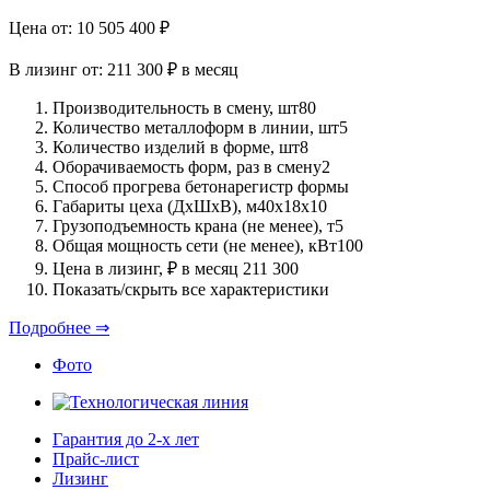
Цена от:
10 505 400
₽
В лизинг от:
211 300 ₽
в месяц
Производительность в смену, шт
80
Количество металлоформ в линии, шт
5
Количество изделий в форме, шт
8
Оборачиваемость форм, раз в смену
2
Способ прогрева бетона
регистр формы
Габариты цеха (ДхШхВ), м
40х18х10
Грузоподъемность крана (не менее), т
5
Общая мощность сети (не менее), кВт
100
Цена в лизинг, ₽ в месяц
211 300
Показать/скрыть все характеристики
Подробнее ⇒
Фото
Гарантия до 2-х лет
Прайс-лист
Лизинг