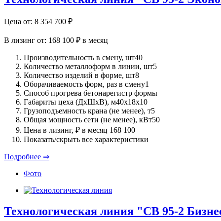
Цена от:
8 354 700
₽
В лизинг от:
168 100 ₽
в месяц
Производительность в смену, шт
40
Количество металлоформ в линии, шт
5
Количество изделий в форме, шт
8
Оборачиваемость форм, раз в смену
1
Способ прогрева бетона
регистр формы
Габариты цеха (ДхШхВ), м
40х18х10
Грузоподъемность крана (не менее), т
5
Общая мощность сети (не менее), кВт
50
Цена в лизинг, ₽ в месяц
168 100
Показать/скрыть все характеристики
Подробнее ⇒
Фото
Технологическая линия "СВ 95-2 Бизне