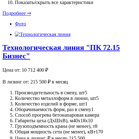
Показать/скрыть все характеристики
Подробнее ⇒
Фото
Технологическая линия "ПК 72.15
Бизнес"
Цена от:
10 712 400
₽
В лизинг от:
215 500 ₽
в месяц
Производительность в смену, шт
5
Количество металлоформ в линии, шт
5
Количество изделий в форме, шт
1
Оборачиваемость форм, раз в смену
1
Способ прогрева бетона
паровая камера
Габариты цеха (ДхШхВ), м
40х18х10
Грузоподъемность крана (не менее), т
8
Общая мощность сети (не менее), кВт
170
Цена в лизинг, ₽ в месяц
215 500