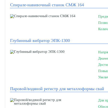
Спирале-навивочный станок СМЖ 164
Предн
Позво
Колич
Глубинный вибратор ЭПК-1300
Напря
Диаме
Дости
Повыш
Увели
Паровой/водяной регистр для металлоформы свай
Для п
Обесп