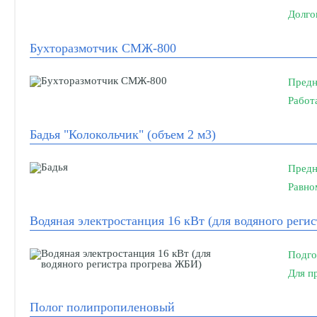
Долго
Бухторазмотчик СМЖ-800
Предн
Работ
Бадья "Колокольчик" (объем 2 м3)
Предн
Равно
Водяная электростанция 16 кВт (для водяного реги
Подго
Для п
Полог полипропиленовый