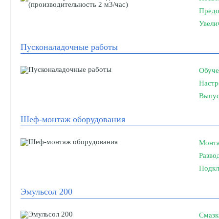
Предо
Увели
Пусконаладочные работы
Обуче
Настр
Выпус
Шеф-монтаж оборудования
Монта
Разво
Подкл
Эмульсол 200
Смазк