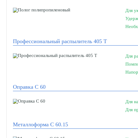
Для у
Удерж
Необх
Профессиональный распылитель 405 Т
Для р
Помпо
Напор
Оправка С 60
Для н
Для п
Металлоформа С 60.15