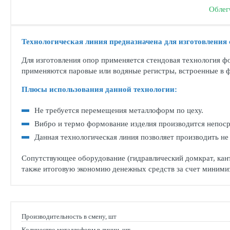
Облег
Технологическая линия предназначена для изготовления с
Для изготовления опор применяется стендовая технология фо
применяются паровые или водяные регистры, встроенные в 
Плюсы использования данной технологии:
Не требуется перемещения металлоформ по цеху.
Вибро и термо формование изделия производится непоср
Данная технологическая линия позволяет производить не
Сопутствующее оборудование (гидравлический домкрат, канто
также итоговую экономию денежных средств за счет минимиз
Производительность в смену, шт
Количество металлоформ в линии, шт