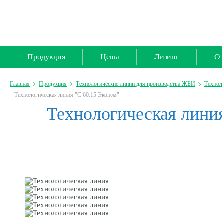
Продукция
Цены
Лизинг
О 
Главная
Продукция
Технологические линии для производства ЖБИ
Технол
Технологическая линия "С 60.15 Эконом"
Технологическая линия