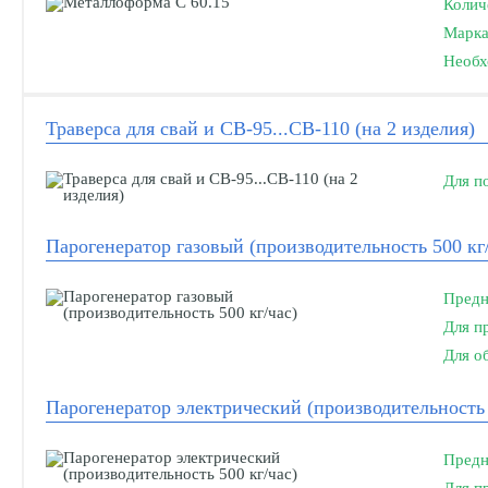
Колич
Марка
Необх
Траверса для свай и СВ-95...СВ-110 (на 2 изделия)
Для п
Парогенератор газовый (производительность 500 кг/
Предн
Для п
Для о
Парогенератор электрический (производительность 
Предн