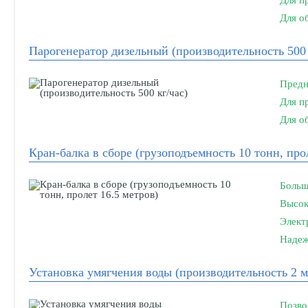
Для п
Для о
Парогенератор дизельный (производительность 500 
Предн
Для п
Для о
Кран-балка в сборе (грузоподъемность 10 тонн, про
Больш
Высок
Элект
Надеж
Установка умягчения воды (производительность 2 м
Позво