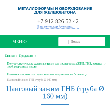
+
+7 912 826 52 42
Ваш менеджер Александр
МЕНЮ
Главная
Продукция
Полуавтоматические зажимные цанги для производства ЖБИ, ГНБ, замены
труб, разрывных машин
Цанговые зажимы для горизонтально-направленного бурения
Цанговый зажим ГНБ (труба Ø 160 мм)
Цанговый зажим ГНБ (труба Ø
160 мм)