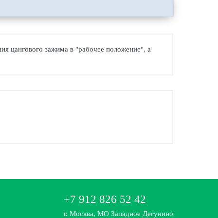
ния цангового зажима в "рабочее положение", а
+7 912 826 52 42
г. Москва, МО Западное Дегунино