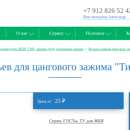
+7 912 826 52 4
Ваш менеджер Александр
О нас
Сервис
Полезное
К
производства ЖБИ, ГНБ, замены труб, разрывных машин
Кольца клиньев цанговых з
ев для цангового зажима "Ти
25
₽
Цена от:
Серии, ГОСТы, ТУ для ЖБИ