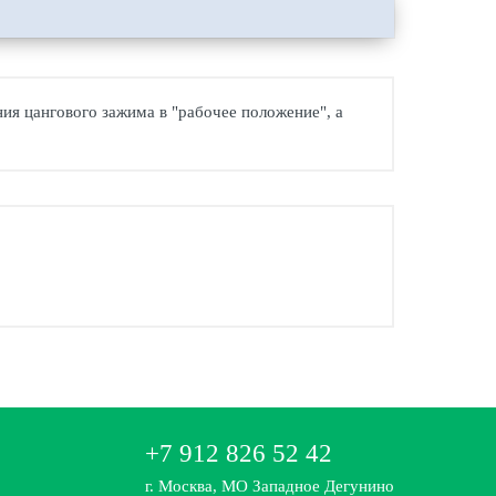
ния цангового зажима в "рабочее положение", а
+7 912 826 52 42
г. Москва, МО Западное Дегунино