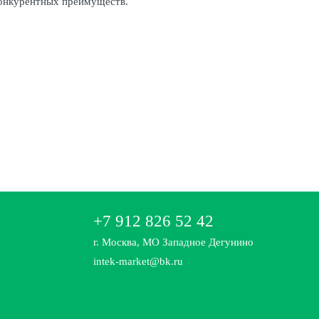
конкурентных преимуществ.
+7 912 826 52 42
г. Москва, МО Западное Дегунино
intek-market@bk.ru