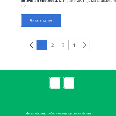
поточным способом
, который имеет целый комплекс 
Он…
Читать далее
1
2
3
4
Металлоформы и оборудование для железобетона